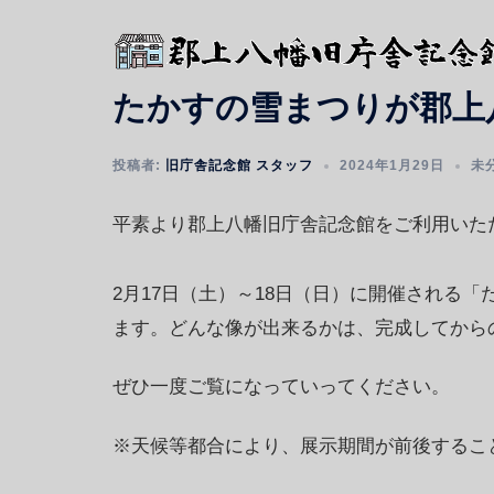
コ
ン
テ
たかすの雪まつりが郡上
ン
ツ
へ
投稿者:
旧庁舎記念館 スタッフ
2024年1月29日
未
ス
平素より郡上八幡旧庁舎記念館をご利用いた
キ
ッ
プ
2月17日（土）～18日（日）に開催される
ます。どんな像が出来るかは、完成してから
ぜひ一度ご覧になっていってください。
※天候等都合により、展示期間が前後するこ