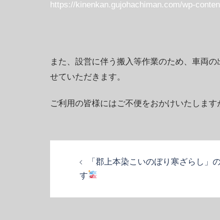
https://kinenkan.gujohachiman.com/wp-co
また、設営に伴う搬入等作業のため、車両の
せていただきます。
ご利用の皆様にはご不便をおかけいたします
投
稿
「郡上本染こいのぼり寒ざらし」
ナ
す
ビ
ゲ
ー