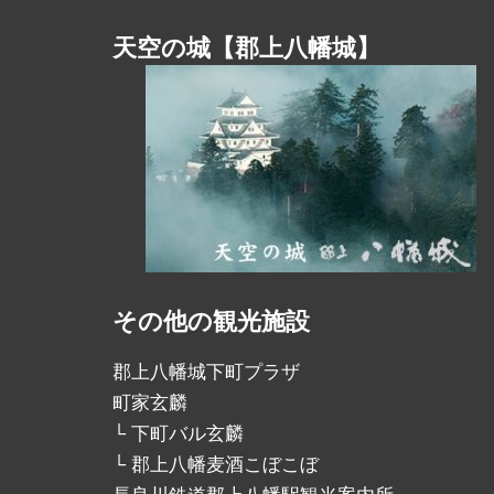
天空の城【郡上八幡城】
その他の観光施設
郡上八幡城下町プラザ
町家玄麟
└ 下町バル玄麟
└ 郡上八幡麦酒こぼこぼ