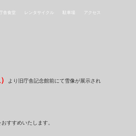
庁舎食堂
レンタサイクル
駐車場
アクセス
土）
より旧庁舎記念館前にて雪像が展示され
をおすすめいたします。