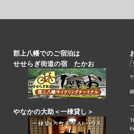
郡上八幡でのご宿泊は
せせらぎ街道の宿 たかお
〒
やなかの大助＜一棟貸し＞
T
F