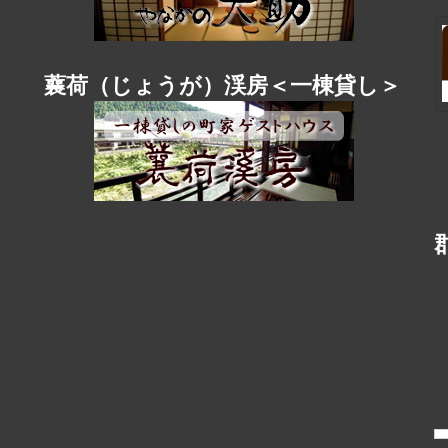
蘘荷（じょうが）渓房＜一棟貸し＞