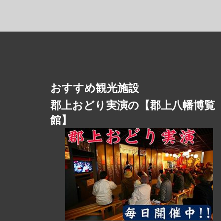
シ
ョ
ン
おすすめ観光施設
郡上おどり実演の【郡上八幡博覧
館】