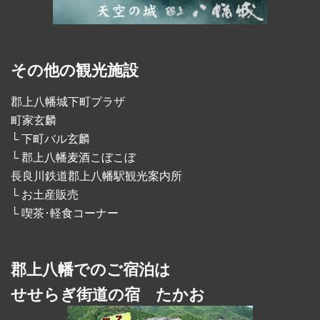
その他の観光施設
郡上八幡城下町プラザ
町家玄麟
└ 下町バル玄麟
└ 郡上八幡麦酒こぼこぼ
長良川鉄道郡上八幡駅観光案内所
└ お土産販売
└ 喫茶･軽食コーナー
郡上八幡でのご宿泊は
せせらぎ街道の宿 たかお