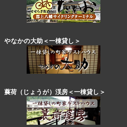
やなかの大助＜一棟貸し＞
蘘荷（じょうが）渓房＜一棟貸し＞