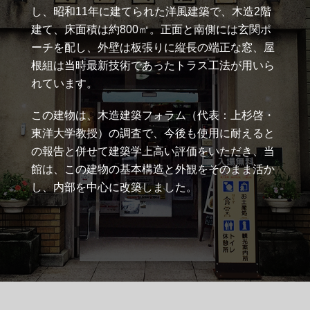
し、昭和11年に建てられた洋風建築で、木造2階
建て、床面積は約800㎡。正面と南側には玄関ポ
ーチを配し、外壁は板張りに縦長の端正な窓、屋
根組は当時最新技術であったトラス工法が用いら
れています。
この建物は、木造建築フォラム（代表：上杉啓・
東洋大学教授）の調査で、今後も使用に耐えると
の報告と併せて建築学上高い評価をいただき、当
館は、この建物の基本構造と外観をそのまま活か
し、内部を中心に改築しました。