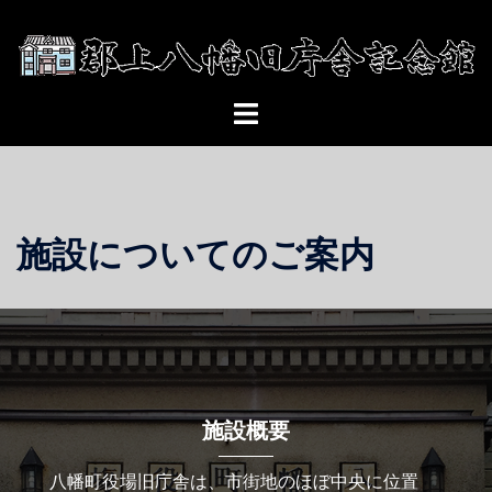
コ
ン
テ
ン
ト
ツ
グ
へ
ル
ス
メ
キ
ニ
ッ
施設についてのご案内
ュ
プ
ー
施設概要
八幡町役場旧庁舎は、市街地のほぼ中央に位置