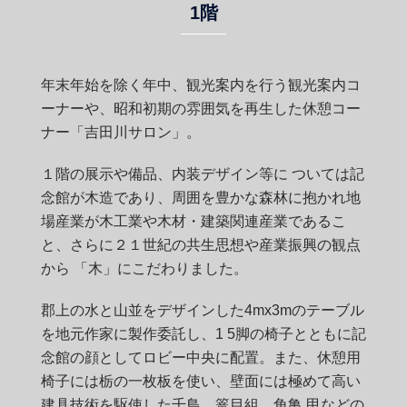
1階
年末年始を除く年中、観光案内を行う観光案内コ
ーナーや、昭和初期の雰囲気を再生した休憩コー
ナー「吉田川サロン」。
１階の展示や備品、内装デザイン等に ついては記
念館が木造であり、周囲を豊かな森林に抱かれ地
場産業が木工業や木材・建築関連産業であるこ
と、さらに２１世紀の共生思想や産業振興の観点
から 「木」にこだわりました。
郡上の水と山並をデザインした4mx3mのテーブル
を地元作家に製作委託し、1 5脚の椅子とともに記
念館の顔としてロビー中央に配置。また、休憩用
椅子には栃の一枚板を使い、壁面には極めて高い
建具技術を駆使した千鳥、篭目組、角亀 甲などの