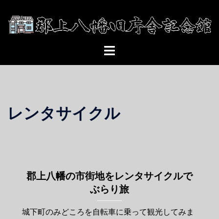
コ
ン
テ
ン
ト
ツ
グ
へ
ル
ス
メ
キ
ニ
ッ
レンタサイクル
ュ
プ
ー
郡上八幡の市街地をレンタサイクルで
ぶらり旅
城下町のみどころを自転車に乗って観光してみま