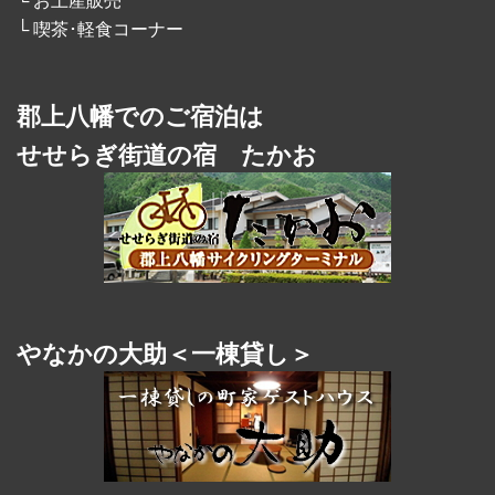
└ お土産販売
└ 喫茶･軽食コーナー
郡上八幡でのご宿泊は
せせらぎ街道の宿 たかお
やなかの大助＜一棟貸し＞