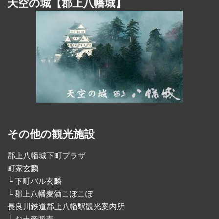
天空の城【郡上八幡城】
その他の観光施設
郡上八幡城下町プラザ
町家玄麟
└ 下町バル玄麟
└ 郡上八幡麦酒こぼこぼ
長良川鉄道郡上八幡駅観光案内所