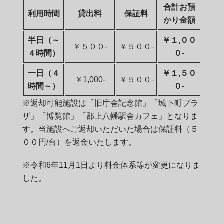
合計お預
利用時間
貸出料
保証料
かり金額
半日（～
￥１,００
￥５００-
￥５００-
４時間）
０-
一日（４
￥１,５０
￥1,000-
￥５００-
時間～）
０-
※返却可能施設は「旧庁舎記念館」「城下町プラ
ザ」「博覧館」「郡上八幡駅舎カフェ」となりま
す。当施設へご返却いただいた場合は保証料（５
００円/台）を返金いたします。
※令和6年11月1日より料金体系等が変更になりま
した。