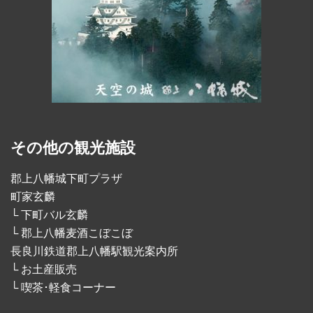
その他の観光施設
郡上八幡城下町プラザ
町家玄麟
└ 下町バル玄麟
└ 郡上八幡麦酒こぼこぼ
長良川鉄道郡上八幡駅観光案内所
└ お土産販売
└ 喫茶･軽食コーナー