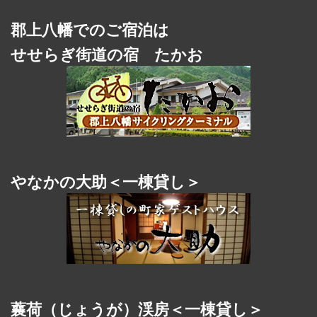
郡上八幡でのご宿泊は
せせらぎ街道の宿 たかお
やなかの大助＜一棟貸し＞
蘘荷（じょうが）渓房＜一棟貸し＞