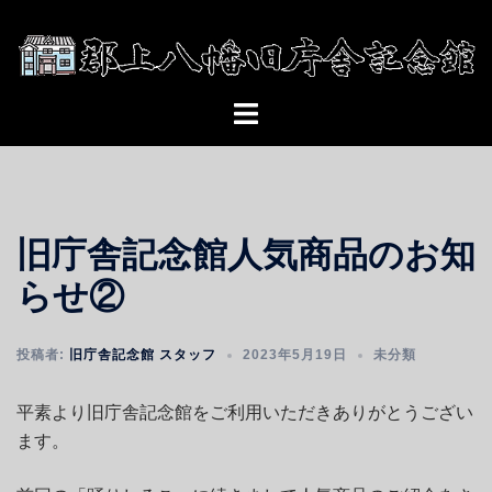
コ
ン
テ
ン
ト
ツ
グ
へ
ル
ス
メ
キ
ニ
ッ
旧庁舎記念館人気商品のお知
ュ
プ
ー
らせ②
投稿者:
旧庁舎記念館 スタッフ
2023年5月19日
未分類
平素より旧庁舎記念館をご利用いただきありがとうござい
ます。