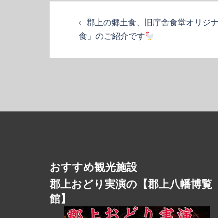
投
稿
郡上の郷土食、旧庁舎食堂オリジ
ナ
食」のご紹介です
ビ
ゲ
ー
シ
ョ
ン
おすすめ観光施設
郡上おどり実演の【郡上八幡博覧
館】