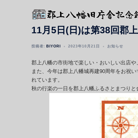
コ
ン
テ
11月5日(日)は第38回
ン
ツ
へ
投稿者:
BIYORI
2023年10月21日
お知らせ
ス
郡上八幡の市街地で楽しい・おいしい出店や
キ
また、今年は郡上八幡城再建90周年をお祝
ッ
れています。
プ
秋の行楽の一日を郡上八幡ふるさとまつりと合