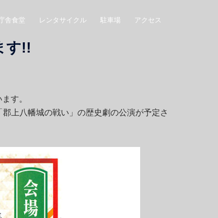
庁舎食堂
レンタサイクル
駐車場
アクセス
す!!
います。
「郡上八幡城の戦い」の歴史劇の公演が予定さ