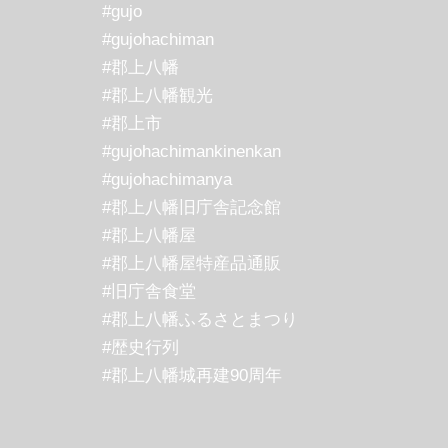
#gujo
#gujohachiman
#郡上八幡
#郡上八幡観光
#郡上市
#gujohachimankinenkan
#gujohachimanya
#郡上八幡旧庁舎記念館
#郡上八幡屋
#郡上八幡屋特産品通販
#旧庁舎食堂
#郡上八幡ふるさとまつり
#歴史行列
#郡上八幡城再建90周年