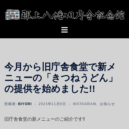
コ
ン
テ
ン
ト
ツ
グ
へ
ル
ス
メ
キ
ニ
ッ
今月から旧庁舎食堂で新メ
ュ
プ
ー
ニューの「きつねうどん」
の提供を始めました!!
投稿者:
BIYORI
2023年11月6日
INSTAGRAM
、
お知らせ
旧庁舎食堂の新メニューのご紹介です!!