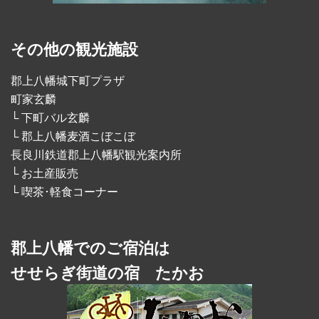
その他の観光施設
郡上八幡城下町プラザ
町家玄麟
└ 下町バル玄麟
└ 郡上八幡麦酒こぼこぼ
長良川鉄道郡上八幡駅観光案内所
└ お土産販売
└ 喫茶･軽食コーナー
郡上八幡でのご宿泊は
せせらぎ街道の宿 たかお