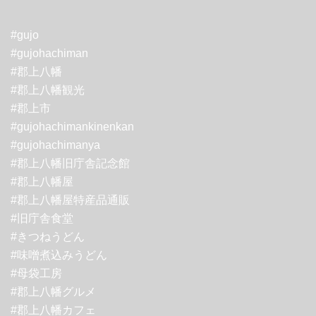
#gujo
#gujohachiman
#郡上八幡
#郡上八幡観光
#郡上市
#gujohachimankinenkan
#gujohachimanya
#郡上八幡旧庁舎記念館
#郡上八幡屋
#郡上八幡屋特産品通販
#旧庁舎食堂
#きつねうどん
#味噌煮込みうどん
#母袋工房
#郡上八幡グルメ
#郡上八幡カフェ