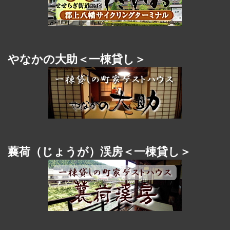
やなかの大助＜一棟貸し＞
蘘荷（じょうが）渓房＜一棟貸し＞