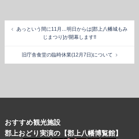
投
あっという間に11月…明日からは[郡上八幡城もみ
稿
じまつり]が開幕します!!
ナ
ビ
旧庁舎食堂の臨時休業(12月7日)について
ゲ
ー
シ
ョ
ン
おすすめ観光施設
郡上おどり実演の【郡上八幡博覧館】