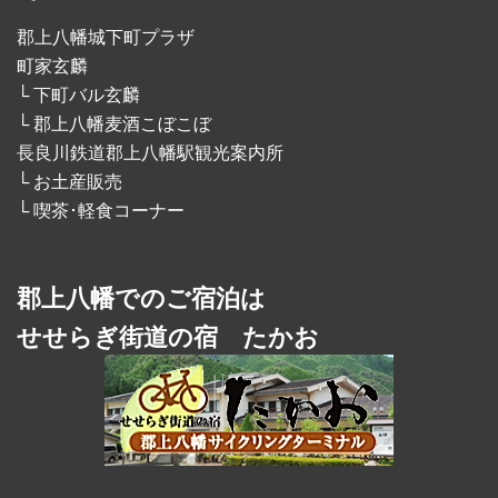
郡上八幡城下町プラザ
町家玄麟
└ 下町バル玄麟
└ 郡上八幡麦酒こぼこぼ
長良川鉄道郡上八幡駅観光案内所
└ お土産販売
└ 喫茶･軽食コーナー
郡上八幡でのご宿泊は
せせらぎ街道の宿 たかお