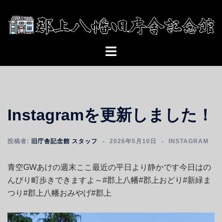
コ
ン
テ
ン
ト
ツ
グ
へ
ル
ス
メ
キ
ニ
ッ
Instagramを更新しました！
ュ
プ
ー
投稿者:
旧庁舎記念館 スタッフ
2026年5月10日
INSTAGRAM
青空GWあけの週末ここ最近の平日より静かです今日はの
んびり町歩きできますよ～#郡上八幡#郡上おどり#新緑ま
つり#郡上八幡おみやげ#郡上