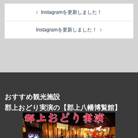
投
Instagramを更新しました！
稿
ナ
Instagramを更新しました！
ビ
ゲ
ー
シ
ョ
ン
おすすめ観光施設
郡上おどり実演の【郡上八幡博覧館】